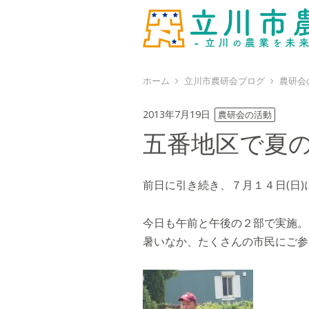
ホーム
立川市農研会ブログ
農研会
2013年7月19日
農研会の活動
五番地区で夏
前日に引き続き、７月１４日(日
今日も午前と午後の２部で実施。
暑いなか、たくさんの市民にご参