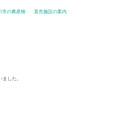
川市の農産物
直売施設の案内
いました。