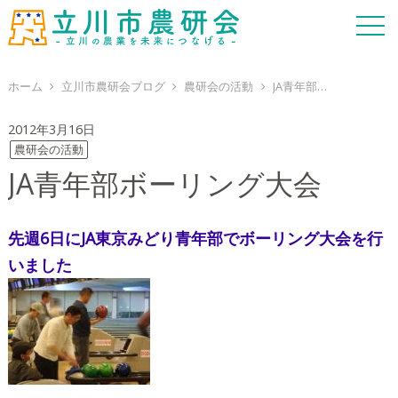
ホーム
立川市農研会ブログ
農研会の活動
JA青年部ボーリング大会
2012年3月16日
農研会の活動
JA青年部ボーリング大会
先週6日にJA東京みどり青年部でボーリング大会を行
いました