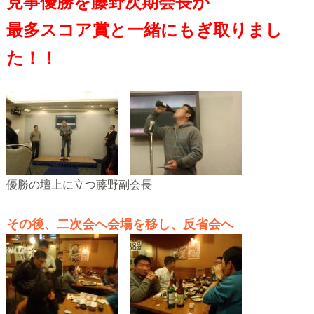
見事優勝を藤野次期会長が
最多スコア賞と一緒にもぎ取りまし
た！！
優勝の壇上に立つ藤野副会長
その後、二次会へ会場を移し、反省会へ